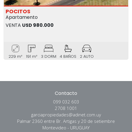
POCITOS
Apartamento
VENTA
USD 980.000
229 m²
191 m²
3 DORM
4 BAÑOS
2 AUTO
Contacto
099 032 603
2708 1001
garciapropiedades@adinet.com.uy
Palmar 2360 entre Br. Artigas y 20 de setiembre
Montevideo - URUGUAY