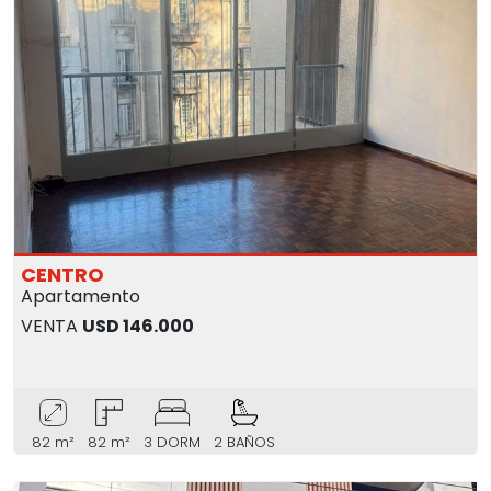
CENTRO
Apartamento
VENTA
USD 146.000
82 m²
82 m²
3 DORM
2 BAÑOS