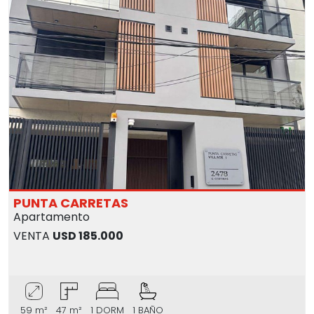
PUNTA CARRETAS
Apartamento
VENTA
USD 185.000
59 m²
47 m²
1 DORM
1 BAÑO