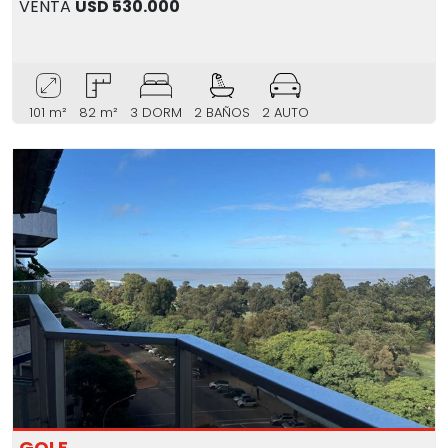
VENTA
USD 530.000
101 m²
82 m²
3 DORM
2 BAÑOS
2 AUTO
GOLF