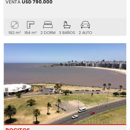
VENTA
USD 790.000
192 m²
164 m²
2 DORM
3 BAÑOS
2 AUTO
POCITOS