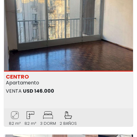
CENTRO
Apartamento
VENTA
USD 146.000
82 m²
82 m²
3 DORM
2 BAÑOS