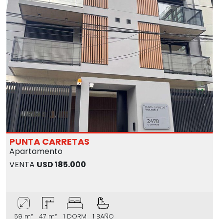
PUNTA CARRETAS
Apartamento
VENTA
USD 185.000
59 m²
47 m²
1 DORM
1 BAÑO