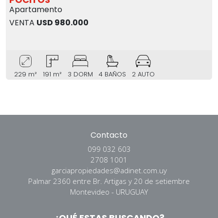
Apartamento
VENTA
USD 980.000
229 m²
191 m²
3 DORM
4 BAÑOS
2 AUTO
Contacto
099 032 603
2708 1001
garciapropiedades@adinet.com.uy
Palmar 2360 entre Br. Artigas y 20 de setiembre
Montevideo - URUGUAY
¿QUÉ ESTAS BUSCANDO?