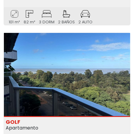
101 m²
82 m²
3 DORM
2 BAÑOS
2 AUTO
GOLF
Apartamento