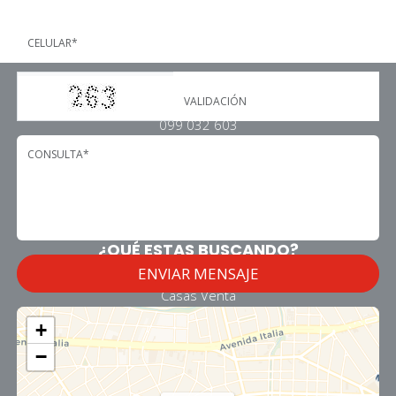
Contacto
099 032 603
2708 1001
garciapropiedades@adinet.com.uy
Palmar 2360 entre Br. Artigas y 20 de setiembre
Montevideo - URUGUAY
¿QUÉ ESTAS BUSCANDO?
Apartamentos Venta
Casas Venta
Apartamentos Alquiler
+
Casas Alquiler
−