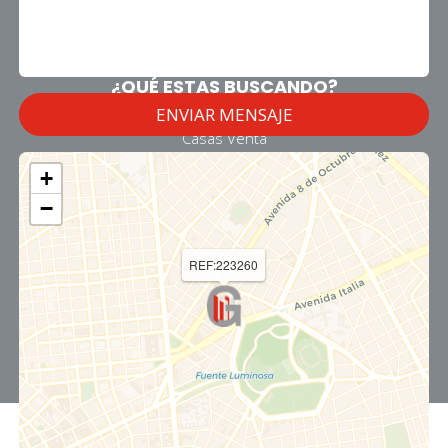
Palmar 2360 entre Br. Artigas y 20 de setiembre
Montevideo - URUGUAY
¿QUÉ ESTAS BUSCANDO?
Apartamentos Venta
Casas Venta
Apartamentos Alquiler
+
Casas Alquiler
−
REF:223260
CASASWEB
-
RE.uy
-
Mi Lugar