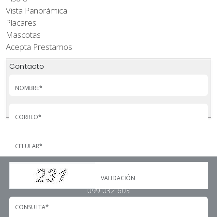
Vista Panorámica
Placares
Mascotas
Acepta Prestamos
Contacto
Contacto
099 032 603
2708 1001
garciapropiedades@adinet.com.uy